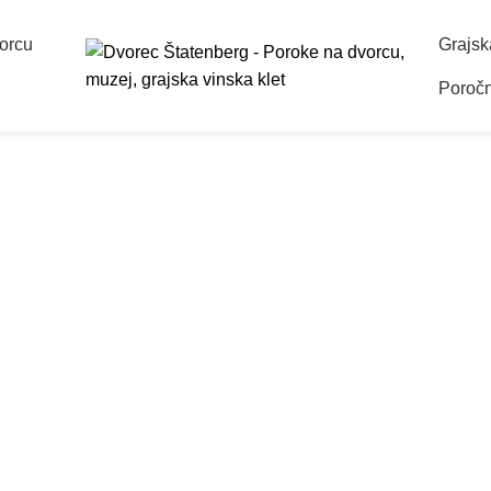
orcu
Grajsk
Poročn
oroke na dvor
POROKA NA DVORCU