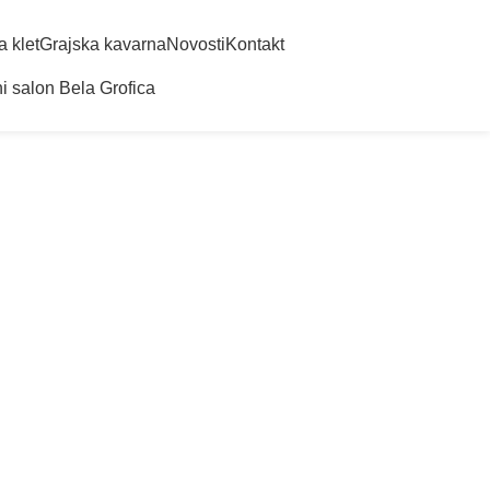
a klet
Grajska kavarna
Novosti
Kontakt
i salon Bela Grofica
cu