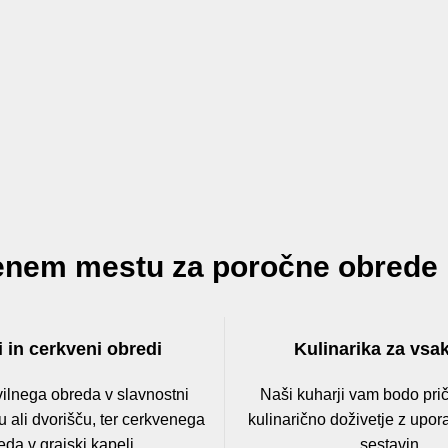
enem mestu za poročne obrede i
i in cerkveni obredi
Kulinarika za vsa
vilnega obreda v slavnostni
Naši kuharji vam bodo prič
u ali dvorišču, ter cerkvenega
kulinarično doživetje z upor
eda v grajski kapeli.
sestavin.