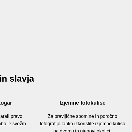
n slavja
kogar
Izjemne fotokulise
arali pravo
Za pravljične spomine in poročno
abo le svežih
fotografijo lahko izkoristite izjemno kuliso
na dvorcu in njegovi okolici.