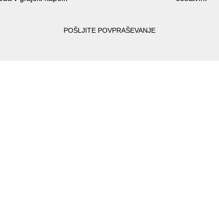
POŠLJITE POVPRAŠEVANJE
Poročni s
Izposoja ali na
na Dvorcu Štat
V grajskem ambientu dvorca Š
poročnih oblek Bele Grofice. Z