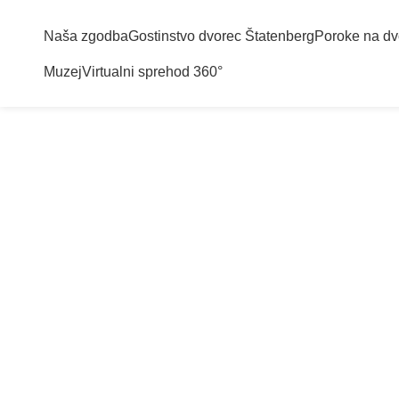
Naša zgodba
Gostinstvo dvorec Štatenberg
Poroke na dv
Muzej
Virtualni sprehod 360°
P