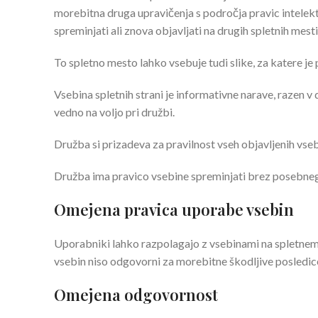
morebitna druga upravičenja s področja pravic intelektu
spreminjati ali znova objavljati na drugih spletnih mesti
To spletno mesto lahko vsebuje tudi slike, za katere je
Vsebina spletnih strani je informativne narave, razen v d
vedno na voljo pri družbi.
Družba si prizadeva za pravilnost vseh objavljenih vseb
Družba ima pravico vsebine spreminjati brez posebneg
Omejena pravica uporabe vsebin
Uporabniki lahko razpolagajo z vsebinami na spletnem 
vsebin niso odgovorni za morebitne škodljive posledice 
Omejena odgovornost