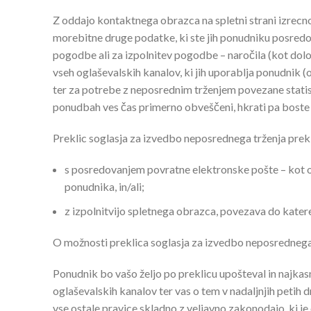
Z oddajo kontaktnega obrazca na spletni strani izrecno
morebitne druge podatke, ki ste jih ponudniku posredo
pogodbe ali za izpolnitev pogodbe – naročila (kot dol
vseh oglaševalskih kanalov, ki jih uporablja ponudnik (o
ter za potrebe z neposrednim trženjem povezane statist
ponudbah ves čas primerno obveščeni, hkrati pa boste o
Preklic soglasja za izvedbo neposrednega trženja prek
s posredovanjem povratne elektronske pošte – kot o
ponudnika, in/ali;
z izpolnitvijo spletnega obrazca, povezava do kater
O možnosti preklica soglasja za izvedbo neposrednega
Ponudnik bo vašo željo po preklicu upošteval in najka
oglaševalskih kanalov ter vas o tem v nadaljnjih petih 
vse ostale pravice skladno z veljavno zakonodajo, ki je