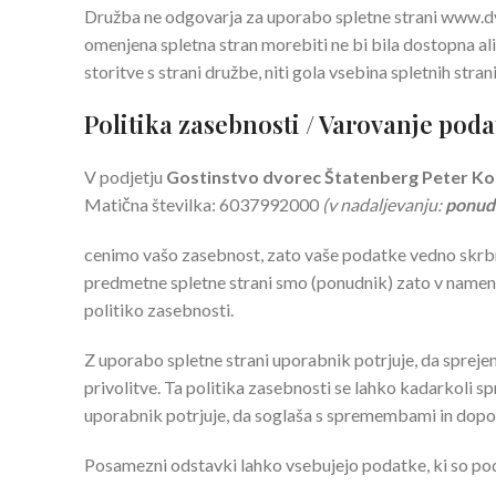
Družba ne odgovarja za uporabo spletne strani www.dvo
omenjena spletna stran morebiti ne bi bila dostopna al
storitve s strani družbe, niti gola vsebina spletnih str
Politika zasebnosti / Varovanje pod
V podjetju
Gostinstvo dvorec Štatenberg Peter Koc
Matična številka: 6037992000
(v nadaljevanju:
ponud
cenimo vašo zasebnost, zato vaše podatke vedno skrbno
predmetne spletne strani smo (ponudnik) zato v namen 
politiko zasebnosti.
Z uporabo spletne strani uporabnik potrjuje, da spreje
privolitve. Ta politika zasebnosti se lahko kadarkoli s
uporabnik potrjuje, da soglaša s spremembami in dopo
Posamezni odstavki lahko vsebujejo podatke, ki so podro