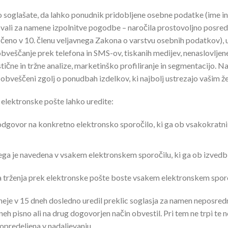
 soglašate, da lahko ponudnik pridobljene osebne podatke (ime in p
vali za namene izpolnitve pogodbe – naročila prostovoljno posred
očeno v 10. členu veljavnega Zakona o varstvu osebnih podatkov),
bveščanje prek telefona in SMS-ov, tiskanih medijev, nenaslovljene 
ične in tržne analize, marketinško profiliranje in segmentacijo. Na
bveščeni zgolj o ponudbah izdelkov, ki najbolj ustrezajo vašim že
 elektronske pošte lahko uredite:
dgovor na konkretno elektronsko sporočilo, ki ga ob vsakokratni 
ega je navedena v vsakem elektronskem sporočilu, ki ga ob izvedb
 trženja prek elektronske pošte boste vsakem elektronskem spor
sneje v 15 dneh dosledno uredil preklic soglasja za namen neposre
dneh pisno ali na drug dogovorjen način obvestil. Pri tem ne trpi t
 opredeljena v nadaljevanju.