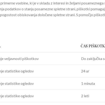
primerne vsebine, ki je v skladu z interesi in željami posamezneg
evanja podatkov o stanju posamezne spletne strani, piškotki pomagajo
mlja pogostost obiskovanja določene spletne strani. S pomočjo piškot
?
A
ČAS PIŠKOTK
je veljavnosti piškotkov
Do zaključka s
je statistike ogledov
24 ur
je statistike ogledov
1 minuta
je statistike ogledov
2 leti