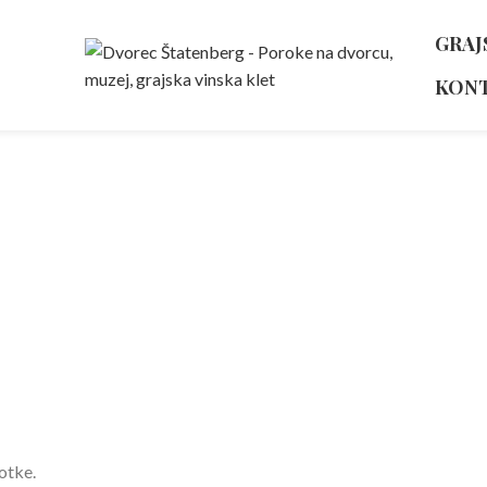
GRAJ
KON
 obvestilo in p
otke.