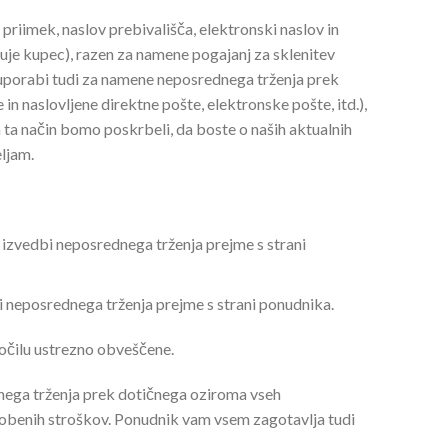
riimek, naslov prebivališča, elektronski naslov in
uje kupec), razen za namene pogajanj za sklenitev
 uporabi tudi za namene neposrednega trženja prek
in naslovljene direktne pošte, elektronske pošte, itd.),
 ta način bomo poskrbeli, da boste o naših aktualnih
ljam.
izvedbi neposrednega trženja prejme s strani
i neposrednega trženja prejme s strani ponudnika.
očilu ustrezno obveščene.
dnega trženja prek dotičnega oziroma vseh
e nobenih stroškov. Ponudnik vam vsem zagotavlja tudi