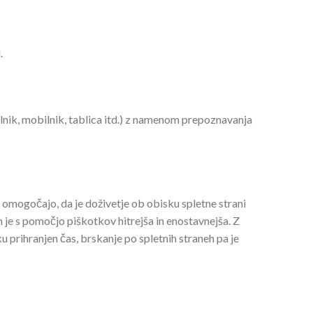
.
alnik, mobilnik, tablica itd.) z namenom prepoznavanja
 omogočajo, da je doživetje ob obisku spletne strani
e s pomočjo piškotkov hitrejša in enostavnejša. Z
prihranjen čas, brskanje po spletnih straneh pa je