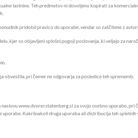
alne lastnine. Teh predmetov ni dovoljeno kopirati za komercialno 
h.
 ponudnik pridobil pravico do uporabe, vendar so zaščitene z avtors
elu, kjer so objavljeni splošni pogoji poslovanja, ki veljajo za naroč
in.
a obvestila, pri čemer ne odgovarja za posledice teh sprememb.
naslovu www.dvorecstatenberg.si za svojo osebno uporabo, pri če
uporabe. Kakršnakoli druga uporaba ali distribucija teh spletnih v