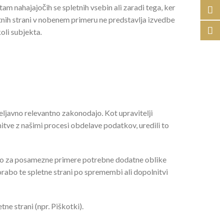
 nahajajočih se spletnih vsebin ali zaradi tega, ker
etnih strani v nobenem primeru ne predstavlja izvedbe
oli subjekta.
ljavno relevantno zakonodajo. Kot upravitelji
tve z našimi procesi obdelave podatkov, uredili to
 niso za posamezne primere potrebne dodatne oblike
orabo te spletne strani po spremembi ali dopolnitvi
ne strani (npr. Piškotki).