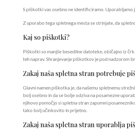
S piškotki vas osebno ne identificiramo. Uporabljamo j
Z uporabo tega spletnega mesta se strinjate, da splet
Kaj so piškotki?
Piškotki so manjše besedilne datoteke, običajno iz črk
teh naprav. Shranjevanje piškotkov je pod nadzorom brs
Zakaj naša spletna stran potrebuje pi
Glavni namen piškotka je, da našemu spletnemu strežnik
bolj osebno in da se bolje odziva na posamezne uporab
njihovo pomočjo si spletna stran zapomni posameznikov
tako bolj učinkovito in prijetno.
Zakaj naša spletna stran uporablja pi