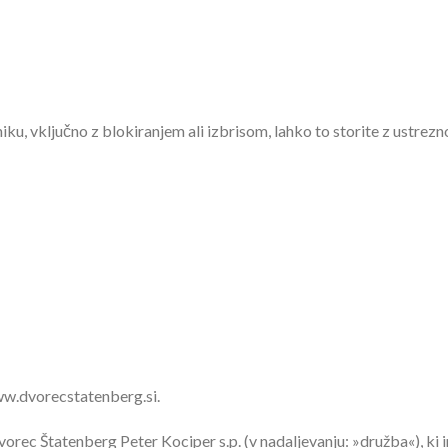
iku, vključno z blokiranjem ali izbrisom, lahko to storite z ustre
ww.dvorecstatenberg.si.
dvorec Štatenberg Peter Kociper s.p. (v nadaljevanju: »družba«), ki