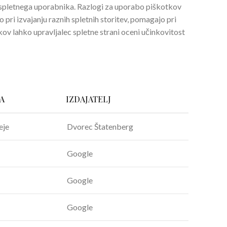
a spletnega uporabnika. Razlogi za uporabo piškotkov
 pri izvajanju raznih spletnih storitev, pomagajo pri
kov lahko upravljalec spletne strani oceni učinkovitost
A
IZDAJATELJ
eje
Dvorec Štatenberg
Google
Google
Google