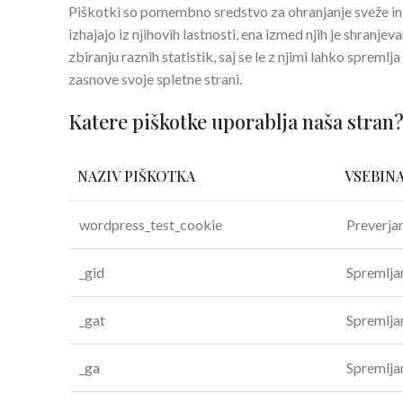
Piškotki so pomembno sredstvo za ohranjanje sveže in 
izhajajo iz njihovih lastnosti, ena izmed njih je shranj
zbiranju raznih statistik, saj se le z njimi lahko spre
zasnove svoje spletne strani.
Katere piškotke uporablja naša stran
NAZIV PIŠKOTKA
VSEBIN
wordpress_test_cookie
Preverjan
_gid
Spremljan
_gat
Spremljan
_ga
Spremljan