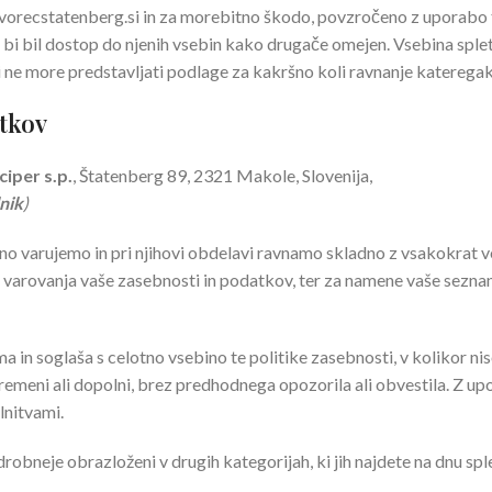
recstatenberg.si in za morebitno škodo, povzročeno z uporabo tam
i bi bil dostop do njenih vsebin kako drugače omejen. Vsebina spl
ani ne more predstavljati podlage za kakršno koli ravnanje kateregak
atkov
iper s.p.
, Štatenberg 89, 2321 Makole, Slovenija,
nik
)
 varujemo in pri njihovi obdelavi ravnamo skladno z vsakokrat ve
varovanja vaše zasebnosti in podatkov, ter za namene vaše seznani
ma in soglaša s celotno vsebino te politike zasebnosti, v kolikor
premeni ali dopolni, brez predhodnega opozorila ali obvestila. Z up
lnitvami.
bneje obrazloženi v drugih kategorijah, ki jih najdete na dnu splet