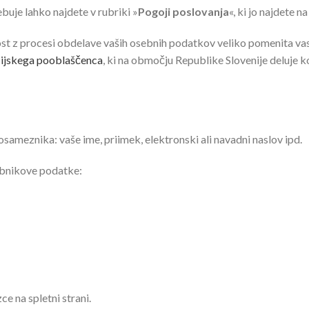
ebuje lahko najdete v rubriki »
Pogoji poslovanja
«, ki jo najdete n
st z procesi obdelave vaših osebnih podatkov veliko pomenita vas
ijskega pooblaščenca
, ki na območju Republike Slovenije deluje 
osameznika: vaše ime, priimek, elektronski ali navadni naslov ipd.
abnikove podatke:
ce na spletni strani.