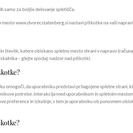
ih samo za boljše delovanje spletišča.
no mesto www.dvorecstatenberg.si nastavi piškotke na vaši napravi
 in številk, katere obiskano spletno mesto shrani v napravo (račun
kalnika – glejte spodaj: nadzor nad piškotki.
škotke?
u omogoči, da uporabniku predstavi prilagojene spletne strani, ki
nikove potrebe. Interakcija med uporabnikom in spletnim mestom j
e preference in izkušnje, s tem je uporabniku ob ponovnem obisku 
škotke?